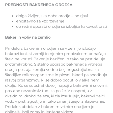
PREDNOSTI BAKRENEGA ORODJA
dolga življenjska doba orodja – ne rjavi
enostavno za vzdrževanje
ob redni uporabi orodja se izboljša kakovost prsti
Baker in vpliv na zemljo
Pri delu z bakrenim orodjem se v zemljo izločajo
bakrovi ioni, ki zemlji in njenim prebivalcem prinašajo
številne koristi. Baker je bazičen in tako na prst deluje
protimikrobno. S stalno uporabo bakrenega vrtnega
orodja postaja zemlja vedno bolj negostoljubna za
škodljive mikroorganizme in plesni, hkrati pa spodbuja
razvoj organizmov, ki se dobro počutijo v alkalnem
okolju. Ko se substrat dovolj napoji z bakrovimi snovmi,
postane nezanimiv tudi za polže. V nasprotju z
oksidnimi drobci železa, ki tla izsušujejo, bakrovi delci
vodo v prsti zgostijo in tako zmanjšujejo izhlapevanje.
Pridelek obdelan z bakrenim vrtnim orodjem je
obilnejši, bolj zdrav in lepšega videza.