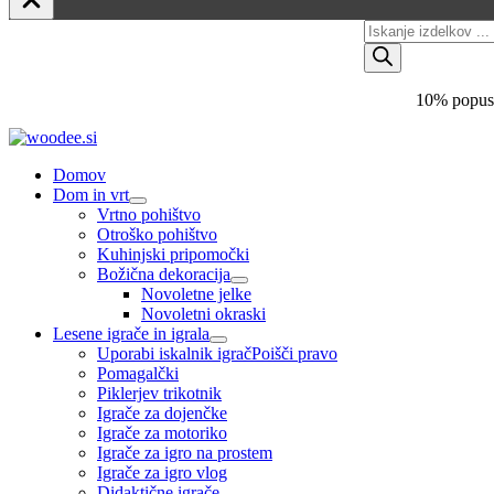
Skip
Products
to
search
content
10% popust
Domov
Dom in vrt
Vrtno pohištvo
Otroško pohištvo
Kuhinjski pripomočki
Božična dekoracija
Novoletne jelke
Novoletni okraski
Lesene igrače in igrala
Uporabi iskalnik igrač
Poišči pravo
Pomagalčki
Piklerjev trikotnik
Igrače za dojenčke
Igrače za motoriko
Igrače za igro na prostem
Igrače za igro vlog
Didaktične igrače