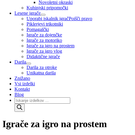
Novoletni okraski
Kuhinjski pripomočki
Lesene igrače
Uporabi iskalnik igrač
Poišči pravo
Piklerjevi trikotniki
Pomagalčki
Igrače za dojenčke
Igrače za motoriko
Igrače za igro na prostem
Igrače za igro vlog
Didaktične igrače
Darila
Darila za otroke
Unikatna darila
Znižano
Vsi izdelki
Kontakt
Blog
Products
search
Igrače za igro na prostem