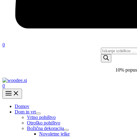
0
Products
search
10% popust
0
Domov
Dom in vrt
Vrtno pohištvo
Otroško pohištvo
Božična dekoracija
Novoletne jelke