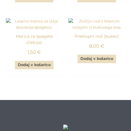
Merica za špagete
Preklopni nož (bukev)
(češnja)
8,00
€
1,50
€
Dodaj v košarico
Dodaj v košarico