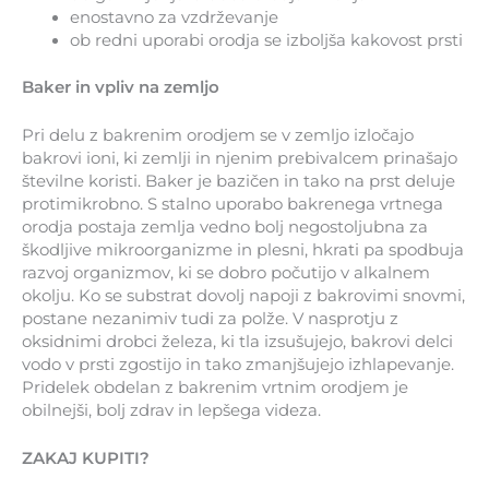
enostavno za vzdrževanje
ob redni uporabi orodja se izboljša kakovost prsti
Baker in vpliv na zemljo
Pri delu z bakrenim orodjem se v zemljo izločajo
bakrovi ioni, ki zemlji in njenim prebivalcem prinašajo
številne koristi. Baker je bazičen in tako na prst deluje
protimikrobno. S stalno uporabo bakrenega vrtnega
orodja postaja zemlja vedno bolj negostoljubna za
škodljive mikroorganizme in plesni, hkrati pa spodbuja
razvoj organizmov, ki se dobro počutijo v alkalnem
okolju. Ko se substrat dovolj napoji z bakrovimi snovmi,
postane nezanimiv tudi za polže. V nasprotju z
oksidnimi drobci železa, ki tla izsušujejo, bakrovi delci
vodo v prsti zgostijo in tako zmanjšujejo izhlapevanje.
Pridelek obdelan z bakrenim vrtnim orodjem je
obilnejši, bolj zdrav in lepšega videza.
ZAKAJ KUPITI?