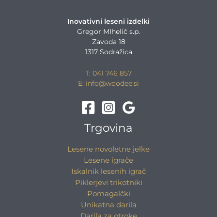
Inovativni leseni izdelki
Gregor MIhelič s.p.
Zavoda 18
1317 Sodražica
T: 041 746 857
E: info@woodee.si
Trgovina
Lesene novoletne jelke
Lesene igrače
Iskalnik lesenih igrač
Piklerjevi trikotniki
Pomagalčki
Unikatna darila
Darila za otroke