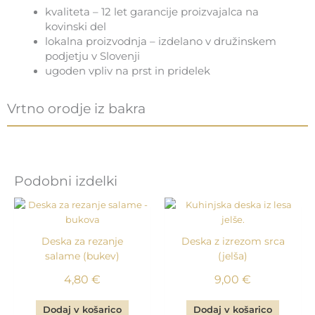
kvaliteta – 12 let garancije proizvajalca na
kovinski del
lokalna proizvodnja – izdelano v družinskem
podjetju v Slovenji
ugoden vpliv na prst in pridelek
Vrtno orodje iz bakra
Podobni izdelki
Deska za rezanje
Deska z izrezom srca
salame (bukev)
(jelša)
4,80
€
9,00
€
Dodaj v košarico
Dodaj v košarico