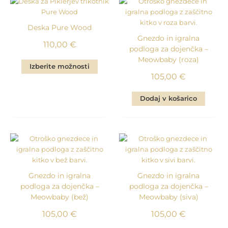
Deska Pure Wood
Gnezdo in igralna
110,00
€
podloga za dojenčka –
Meowbaby (roza)
Izberite možnosti
105,00
€
Dodaj v košarico
Gnezdo in igralna
Gnezdo in igralna
podloga za dojenčka –
podloga za dojenčka –
Meowbaby (bež)
Meowbaby (siva)
105,00
€
105,00
€