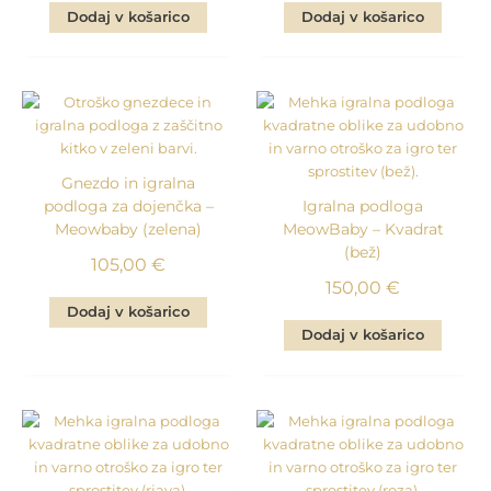
Dodaj v košarico
Dodaj v košarico
Gnezdo in igralna
podloga za dojenčka –
Igralna podloga
Meowbaby (zelena)
MeowBaby – Kvadrat
(bež)
105,00
€
150,00
€
Dodaj v košarico
Dodaj v košarico