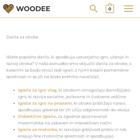
Skip
0
to
content
Darila za otroke
Iščete popolno darilo, ki spodbuja ustvarjalno igro, učenje in
razvoj otroka? V našo ponudbo smo vključili darila za otroke, s
katerimi se bodo otroci radi igrali, z njimi krepili pomembne
spretnosti in se jih ne bodo prehitro naveličali.
Igrače za igro vlog
, ki otrokom omogočajo domišljijsko
igro, ki razvija socialne, jezikovne in čustvene veščine.
Igrače za igro na prostem
, ki otroke približajo naravi,
spodbujajo gibanje ter jih učijo odgovornosti do okolja.
Didaktične igrače
,
za zgodnje spoznavanje
matematike na zabaven in interaktiven način.
Igrače za motoriko
, ki razvijajo gibljivost prstov in rok,
krepijo fine motorične spretnosti in spodbujajo