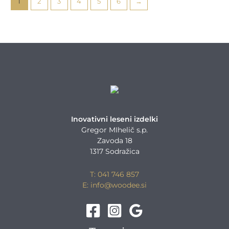
1
2
3
4
5
6
→
Inovativni leseni izdelki
Gregor MIhelič s.p.
Zavoda 18
1317 Sodražica
T: 041 746 857
E: info@woodee.si