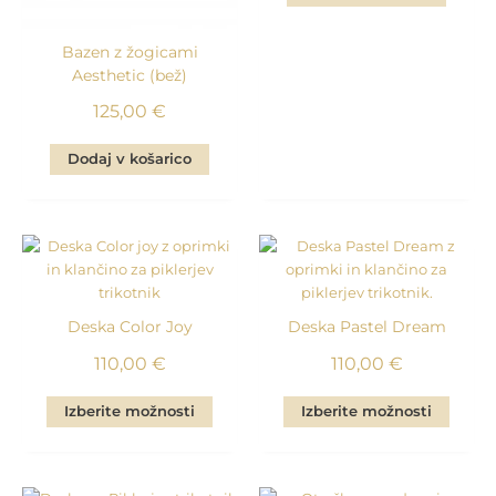
Bazen z žogicami
Aesthetic (bež)
125,00
€
Dodaj v košarico
Deska Color Joy
Deska Pastel Dream
110,00
€
110,00
€
Izberite možnosti
Izberite možnosti