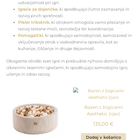
ustvarjalnost pri igri.
Igrače za dojenčke
, ki spodbujajo čutno zaznavanje in
razvoj prvih spretnosti.
Pikler trikotnik
, ki otrokom omogoča varno plezanje in
razvoj telesne moči, ravnotežja ter koordinacije.
Pomagalčki
, ki spodbujajo samostojnost, samozavest in
vključevanje otrok v vsakodnevna opravila, kot so
kuhanje, čiščenje in druge dejavnosti.
Obogatite otroški svet igre in prebudite njihovo domišljijo z
izbranimi lesenimi igračami, ki spodbujajo samostojno igro,
učenje in zdrav razvoj.
Bazen z žogicami
Aesthetic (rjav)
135,00
€
Dodaj v košarico