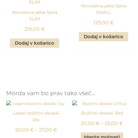
Novoletna jelka Spira
Novoletna jelka Spira
SMALL
SLIM
129,00
€
219,00
€
Dodaj v košarico
Dodaj v košarico
Morda vam bo prav tako všeč…
Leseni božični okraski
Božični okraski Red
Joy
Cenov
20,00
€
–
25,00
€
Cenovni
20,00
€
–
27,00
€
razpon
Ta
Izberite možnosti