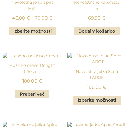
Novoletna jelka Spira
Novoletna jelka Xmas3
Mini
S
Cenovni
46,00
€
–
70,00
€
69,90
€
razpon:
Ta
Izberite možnosti
Dodaj v košarico
izdelek
od
ima
46,00 €
več
PO NAROČILU
različic.
do
Možnosti
70,00 €
lahko
Božično drevo Delight
izberete
(150 cm)
Novoletna jelka Spira
na
LARGE
180,00
€
strani
189,00
€
izdelka
Preberi več
Izberite možnosti