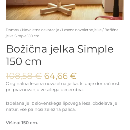
Domov
/
Novoletna dekoracija
/
Lesene novoletne jelke
/ Božična
jelka Simple 150 cm
Božična jelka Simple
150 cm
Izvirna
Trenutna
108,58
€
64,66
€
cena
cena
Originalna lesena novoletna jelka, ki daje domačnost
je
je:
pri praznovanju veselega decembra.
bila:
64,66 €.
108,58 €.
Izdelana je iz slovenskega lipovega lesa, obdelava je
natur, vse pa nosi železna palica.
Višina: 150 cm.