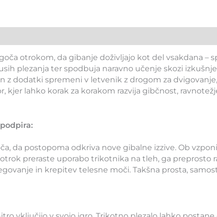
mogoča otrokom, da gibanje doživljajo kot del vsakdana – s
ih plezanja ter spodbuja naravno učenje skozi izkušnje in
 in z dodatki spremeni v letvenik z drogom za dvigovanj
 kjer lahko korak za korakom razvija gibčnost, ravnotežje,
 podpira:
oča, da postopoma odkriva nove gibalne izzive. Ob vzponih
o otrok preraste uporabo trikotnika na tleh, ga preprosto
egovanje in krepitev telesne moči. Takšna prosta, samos
tro vključijo v svojo igro. Trikotno plezalo lahko postane