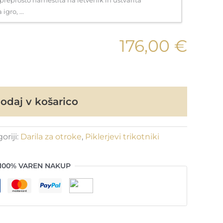
gro, ...
176,00 €
odaj v košarico
oriji:
Darila za otroke
,
Piklerjevi trikotniki
100% VAREN NAKUP