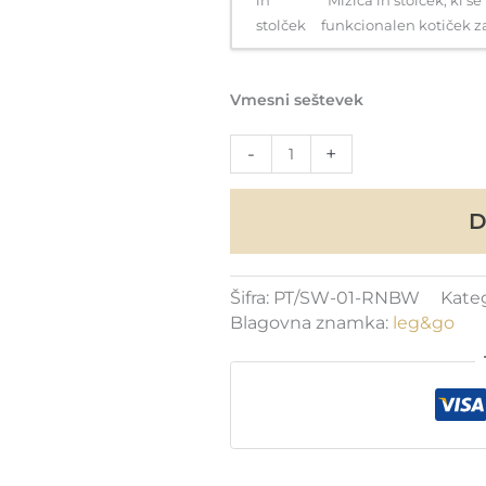
funkcionalen kotiček za i
Vmesni seštevek
Piklerjev
-
+
trikotnik
in
D
letvenik
Color
Joy
2v1
Šifra:
PT/SW-01-RNBW
Kateg
količina
Blagovna znamka:
leg&go