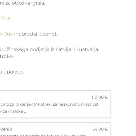
i za otroška igrala.
 71-8
.
r Joy
(naprodaj ločeno).
žinskega podjetja iz Latvije, ki ustvarja
troke.
 uporabo.
110,00 €
čino za piklerjev trikotnik. Za neskončno možnosti
 za malčke ...
tvenik
154,00 €
 preprosto namestita na letvenik in ustvarita