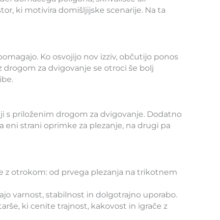
, ki motivira domišljijske scenarije. Na ta
 pomagajo. Ko osvojijo nov izziv, občutijo ponos
z drogom za dvigovanje se otroci še bolj
ibe.
aciji s priloženim drogom za dvigovanje. Dodatno
na eni strani oprimke za plezanje, na drugi pa
aste z otrokom: od prvega plezanja na trikotnem
ajo varnost, stabilnost in dolgotrajno uporabo.
arše, ki cenite trajnost, kakovost in igrače z