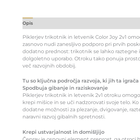
Opis
Piklerjev trikotnik in letvenik Color Joy 2v1 o
zasnovo nudi zanesljivo podporo pri prvih poskus
dodatno prednost: trikotnik se lahko raztegne
dolgoletno uporabo. Otroku tako ponuja prostor,
več razvojnih obdobij.
Tu so ključna področja razvoja, ki jih ta igrača
Spodbuja gibanje in raziskovanje
Piklerjev trikotnik in letvenik 2v1 otroku omog
krepi mišice in se uči nadzorovati svoje telo. K
dodatne možnosti za plezanje, dvigovanje, razt
naravni razvoj gibalnih spretnosti.
Krepi ustvarjalnost in domišljijo
Čeprav je osnovni element preprost, ga otroci hi