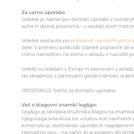
Za varno uporabo
Izdelek je namenjen domači uporabi v notranjih
suha in dovolj prostorna – v razdalji dveh metr
Izdelek sestavite po
priloženih navodilih proizv
dele. V primeru poškodb izdelek popravite ali od
trdno nameščen na steno v skladu z navodili pro
Izdelki so izdelani v Evropi in zasnovani v sklad
ter skladnost z zahtevami glede trdnosti, stabil
OPOZORILO. Samo za domačo uporabo.
Več o blagovni znamki leg&go:
Leg&go je latvijska družinska blagovna znamka,
njegovega sina Atisa ter vnukov kot navihanih pr
konstrukciji, vsestranski uporabi in nagrajenem 
trajnostno igro – na način, ki je prijazen do otrok