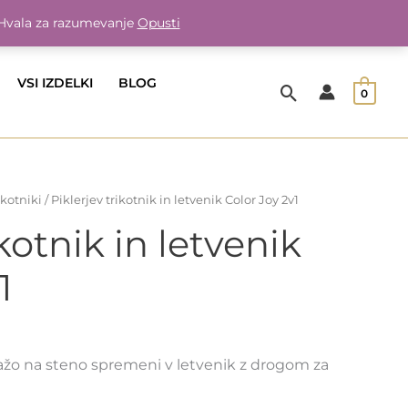
. Hvala za razumevanje
Opusti
VSI IZDELKI
BLOG
0
ikotniki
/ Piklerjev trikotnik in letvenik Color Joy 2v1
ikotnik in letvenik
1
tažo na steno spremeni v letvenik z drogom za