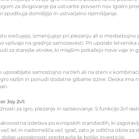
om za dvigovanje pa ustvarite povsem nov igralni prostor
i spodbuja domišljijo in ustvarjalno razmišljanje.
osto srečujejo, izmenjujejo pri plezanju ali si medsebojno
 vplivajo na gradnjo samozavesti. Pri uporabi letvenika 
di za starejše otroke, ki mlajšim pokažejo nove vaje in g
ahko uporabljate samostojno na tleh ali na steni v kombin
i igro razširi in ponudi dodatne gibalne izzive. Deska ima 
gan.
or Joy 2v1:
žnosti za igro, plezanje in raziskovanje. S funkcijo 2v1 r
 kakovostna izdelava po evropskih standardih, ki zagotavlj
eč let in nadomešča več igrač, zato je odlična izbira za st
 dolge uporabnosti predstavlja še boljšo investicijo.