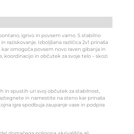
pontano, igrivo in povsem varno. S stabilno
 raziskovanje. Izboljšana različica 2v1 prinaša
e, kar omogoča povsem novo raven gibanja in
 koordinacijo in občutek za svoje telo – skozi
 in spustih uri svoj občutek za stabilnost,
 raztegnete in namestite na steno kar prinaša
tojna igra spodbuja zaupanje vase in podpira
 del domačega poligona, skrivališče ali