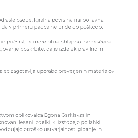
asle osebe. Igralna površina naj bo ravna,
a, da v primeru padca ne pride do poškodb.
ka in pričvrstite morebitne ohlapno nameščene
govanje poskrbite, da je izdelek pravilno in
ajalec zagotavlja uporabo preverjenih materialov
dstvom oblikovalca Egona Garklavsa in
vani leseni izdelki, ki izstopajo po lahki
podbujajo otroško ustvarjalnost, gibanje in