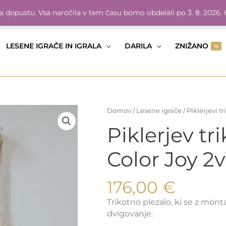
na dopustu. Vsa naročila v tem času bomo obdelali po 3. 8. 2026
LESENE IGRAČE IN IGRALA
DARILA
ZNIŽANO
%
Domov
/
Lesene igrače
/
Piklerjevi tr
Piklerjev tr
Color Joy 2v
176,00
€
Trikotno plezalo, ki se z mon
dvigovanje.