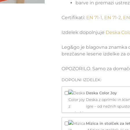
barve in premazi ustrezn
Certifikati:
EN 71-1, EN 71-2, EN
Izdelek dopolnjuje
Deska Colo
Leg&go je blagovna znamka dru
brezčasne lesene izdelke za o
OPOZORILO. Samo za domačo
DOPOLNI IZDELEK:
Deska Color Joy
Deska z oprimki in klan
igre – od nežnih spustov
Mizica in stolček za le
Mizica in stolček, ki se