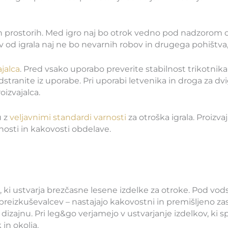
 prostorih. Med igro naj bo otrok vedno pod nadzorom odr
ov od igrala naj ne bo nevarnih robov in drugega pohištv
ajalca
. Pred vsako uporabo preverite stabilnost trikotni
stranite iz uporabe. Pri uporabi letvenika in droga za dvi
izvajalca.
u z
veljavnimi standardi varnosti
za otroška igrala. Proizv
nosti in kakovosti obdelave.
 ki ustvarja brezčasne lesene izdelke za otroke. Pod vo
eizkuševalcev – nastajajo kakovostni in premišljeno zasno
dizajnu. Pri leg&go verjamejo v ustvarjanje izdelkov, ki s
 in okolja.